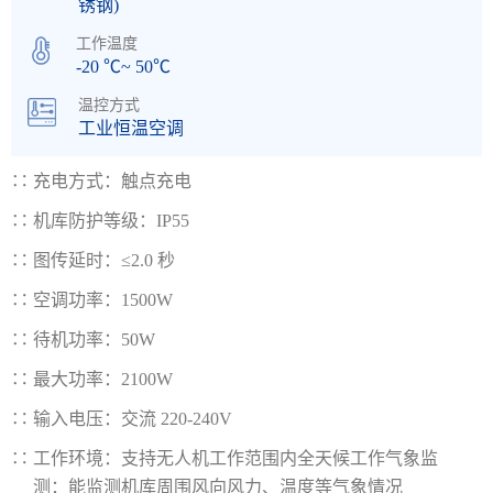
锈钢)
工作温度
-20 ℃~ 50℃
温控方式
工业恒温空调
∷
充电方式：触点充电
∷
机库防护等级：IP55
∷
图传延时：≤2.0 秒
∷
空调功率：1500W
∷
待机功率：50W
∷
最大功率：2100W
∷
输入电压：交流 220-240V
∷
工作环境：支持无人机工作范围内全天候工作气象监
测：能监测机库周围风向风力、温度等气象情况