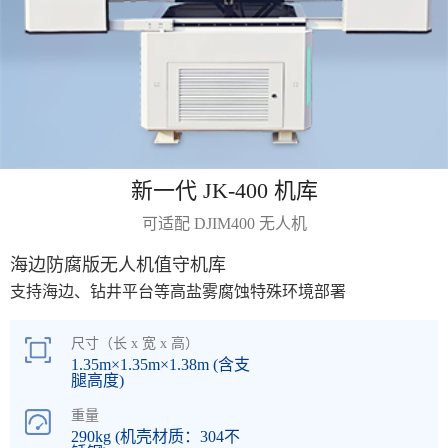
新一代 JK-400 机库
可适配 DJIM400 无人机
海边防腐版无人机值守机库
支持海边、钻井平台等高盐雾腐蚀特殊环境部署
尺寸（长 x 宽 x 高）
1.35m×1.35m×1.38m
(含支
腿高度)
重量
290kg (机壳材质：304不