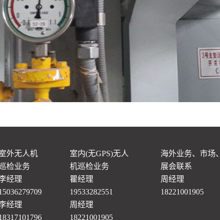
室外无人机
室内(无GPS)无人
海外业务、市场
巡检业务
机巡检业务
展会联系
李经理
瞿经理
周经理
15036279709
19533282551
18221001905
李经理
周经理
18317101796
18221001905